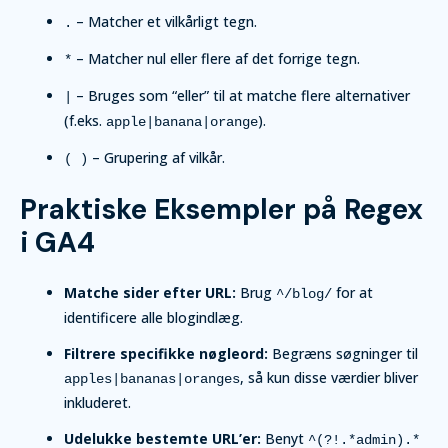
– Matcher et vilkårligt tegn.
.
– Matcher nul eller flere af det forrige tegn.
*
– Bruges som “eller” til at matche flere alternativer
|
(f.eks.
).
apple|banana|orange
– Grupering af vilkår.
( )
Praktiske Eksempler på Regex
i GA4
Matche sider efter URL:
Brug
for at
^/blog/
identificere alle blogindlæg.
Filtrere specifikke nøgleord:
Begræns søgninger til
, så kun disse værdier bliver
apples|bananas|oranges
inkluderet.
Udelukke bestemte URL’er:
Benyt
^(?!.*admin).*