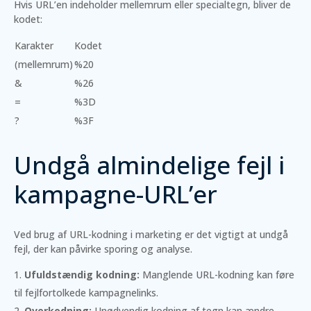
Hvis URL’en indeholder mellemrum eller specialtegn, bliver de
kodet:
Karakter
Kodet
(mellemrum)
%20
&
%26
=
%3D
?
%3F
Undgå almindelige fejl i
kampagne-URL’er
Ved brug af URL-kodning i marketing er det vigtigt at undgå
fejl, der kan påvirke sporing og analyse.
Ufuldstændig kodning:
Manglende URL-kodning kan føre
til fejlfortolkede kampagnelinks.
Overkodning:
Unødvendig kodning af tegn kan ændre