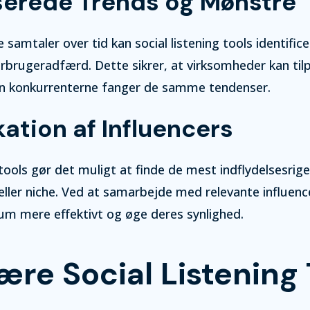
erede Trends og Mønstre
 samtaler over tid kan social listening tools identific
rbrugeradfærd. Dette sikrer, at virksomheder kan til
den konkurrenterne fanger de samme tendenser.
kation af Influencers
g tools gør det muligt at finde de mest indflydelsesrig
eller niche. Ved at samarbejde med relevante influen
um mere effektivt og øge deres synlighed.
ære Social Listening 