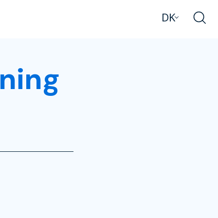
DK
ening