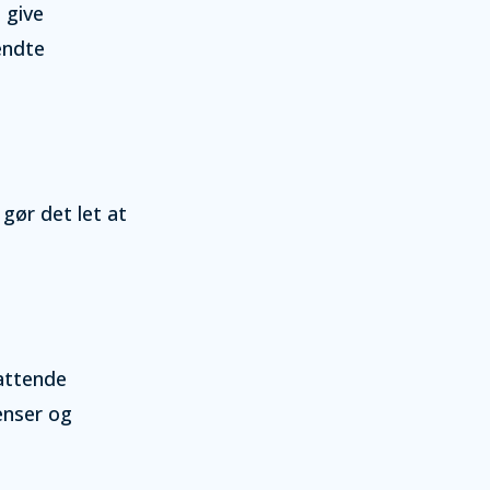
 give
endte
 gør det let at
fattende
enser og