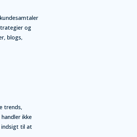
 i kundesamtaler
trategier og
r, blogs,
e trends,
 handler ikke
ndsigt til at