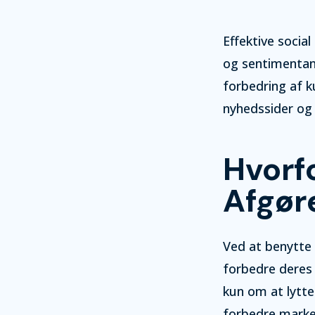
Effektive socia
og sentimentana
forbedring af k
nyhedssider og 
Hvorfo
Afgør
Ved at benytte 
forbedre deres 
kun om at lytte
forbedre marke