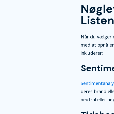
Nøglef
Listen
Når du vælger et
med at opnå en 
inkluderer:
Sentim
Sentimentanaly
deres brand ell
neutral eller n