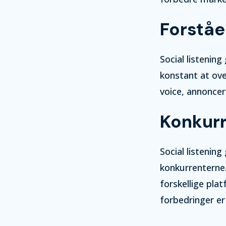
Forståe
Social listenin
konstant at ove
voice, annoncer
Konkur
Social listenin
konkurrenterne
forskellige plat
forbedringer er