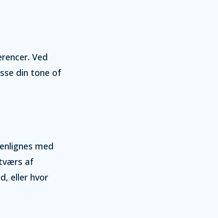
erencer. Ved
asse din tone of
menlignes med
tværs af
d, eller hvor