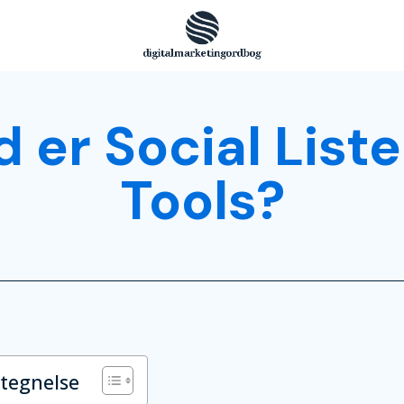
 er Social List
Tools?
rtegnelse