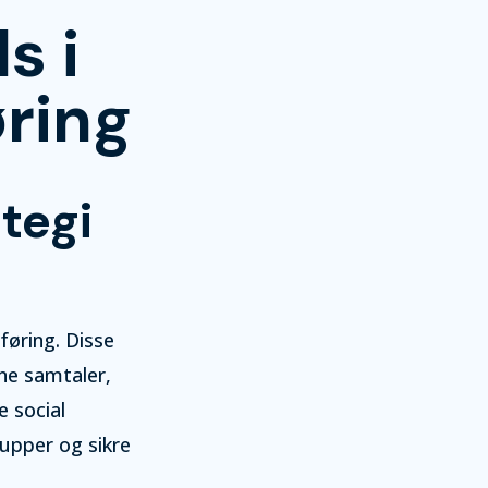
s i
ring
tegi
sføring. Disse
ne samtaler,
e social
upper og sikre