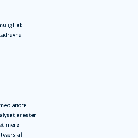
muligt at
atadrevne
e med andre
lysetjenester.
 et mere
 tværs af