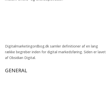
Digitalmarketingordbog.dk samler definitioner af en lang
række begreber inden for digital markedsføring. Siden er lavet
af Obsidian Digital.
GENERAL
Mobil målretning
Marketingplan
Makrokonverteringer
Mobilannoncering