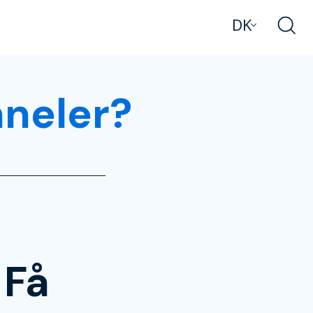
DK
nneler?
 Få