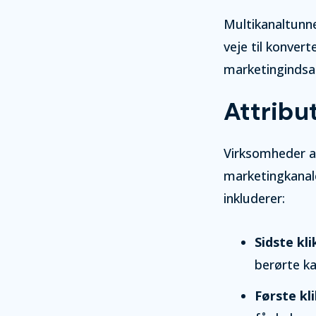
Multikanaltunne
veje til konver
marketingindsa
Attribu
Virksomheder an
marketingkanale
inkluderer:
Sidste kli
berørte ka
Første kl