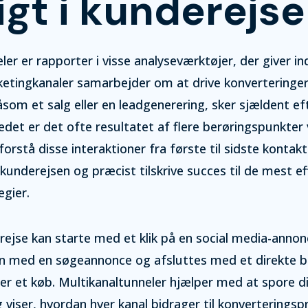
igt i kunderejs
er er rapporter i visse analyseværktøjer, der giver in
ketingkanaler samarbejder om at drive konverteringer
åsom et salg eller en leadgenerering, sker sjældent ef
tedet er det ofte resultatet af flere berøringspunkter 
forstå disse interaktioner fra første til sidste kontakt
kunderejsen og præcist tilskrive succes til de mest ef
gier.
rejse kan starte med et klik på en social media-annon
ion med en søgeannonce og afsluttes med et direkte b
r et køb. Multikanaltunneler hjælper med at spore d
g viser, hvordan hver kanal bidrager til konverteringsp