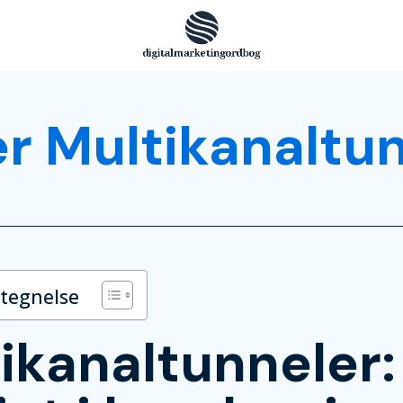
r Multikanaltu
rtegnelse
ikanaltunneler: