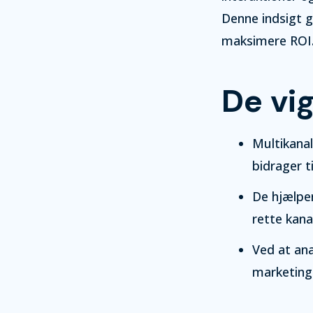
Denne indsigt 
maksimere ROI
De vig
Multikanal
bidrager t
De hjælper
rette kana
Ved at an
marketings