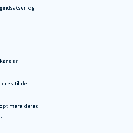
ngindsatsen og
gkanaler
cces til de
 optimere deres
.