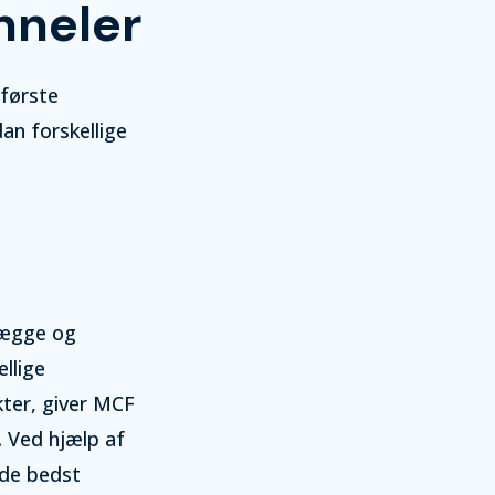
nneler
 første
dan forskellige
tlægge og
llige
kter, giver MCF
. Ved hjælp af
 de bedst