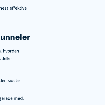
mest effektive
tunneler
å, hvordan
odeller
den sidste
agerede med,