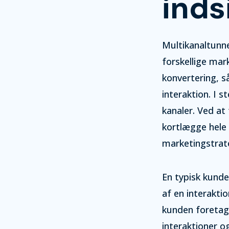
inds
Multikanaltunnel
forskellige mar
konvertering, s
interaktion. I s
kanaler. Ved at 
kortlægge hele 
marketingstrate
En typisk kunde
af en interakt
kunden foretage
interaktioner o