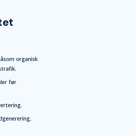
tet
såsom organisk
trafik.
ler før
ertering.
dgenerering,