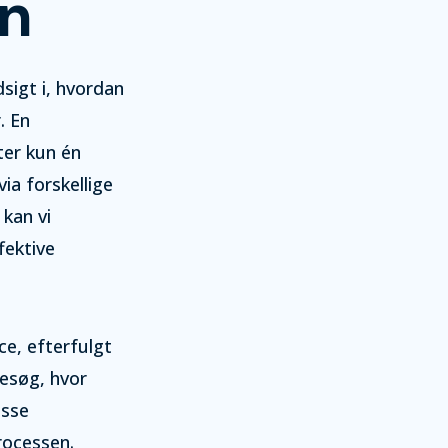
en
dsigt i, hvordan
. En
ter kun én
via forskellige
 kan vi
fektive
ce, efterfulgt
esøg, hvor
isse
rocessen.