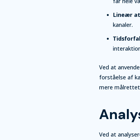
får hele v
Lineær at
kanaler.
Tidsforfa
interaktio
Ved at anvende
forståelse af k
mere målrettet
Analy
Ved at analyse