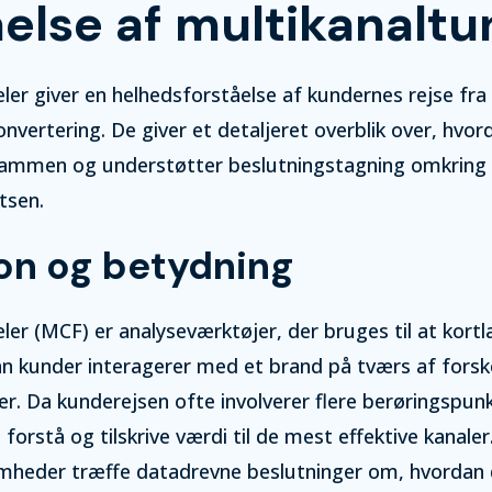
åelse af multikanaltu
ler giver en helhedsforståelse af kundernes rejse fra
konvertering. De giver et detaljeret overblik over, hvor
r sammen og understøtter beslutningstagning omkring
tsen.
ion og betydning
ler (MCF) er analyseværktøjer, der bruges til at kor
n kunder interagerer med et brand på tværs af forske
r. Da kunderejsen ofte involverer flere berøringspun
forstå og tilskrive værdi til de mest effektive kanaler
mheder træffe datadrevne beslutninger om, hvordan