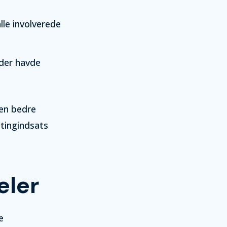
lle involverede
der havde
en bedre
etingindsats
eler
e