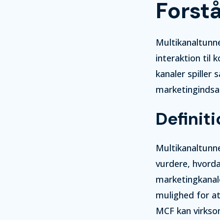
Forst
Multikanaltunne
interaktion til 
kanaler spille
marketingindsa
Definit
Multikanaltunne
vurdere, hvorda
marketingkanale
mulighed for at 
MCF kan virkso