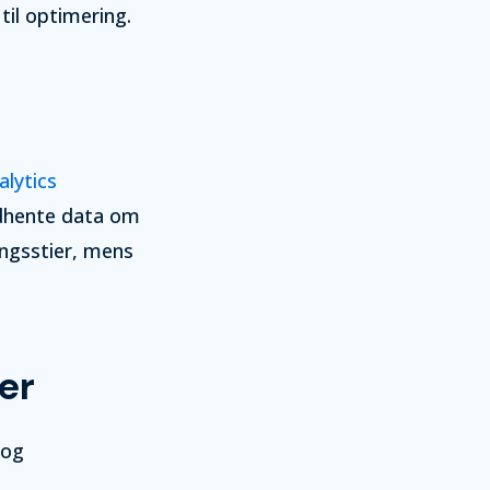
il optimering.
lytics
ndhente data om
ingsstier, mens
er
 og