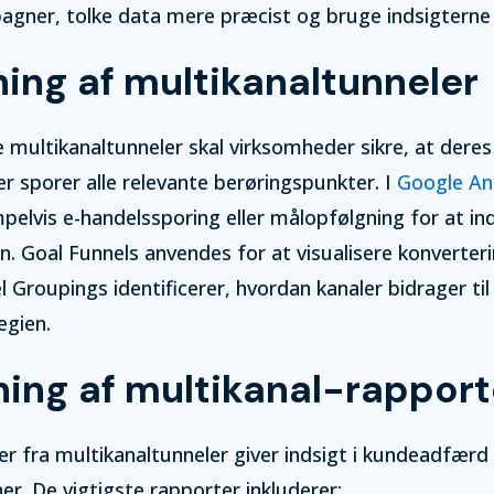
gner, tolke data mere præcist og bruge indsigterne t
ng af multikanaltunneler
e multikanaltunneler skal virksomheder sikre, at deres
r sporer alle relevante berøringspunkter. I
Google Ana
pelvis e-handelssporing eller målopfølgning for at i
n. Goal Funnels anvendes for at visualisere konverter
Groupings identificerer, hvordan kanaler bidrager til
egien.
ning af multikanal-rapport
r fra multikanaltunneler giver indsigt i kundeadfærd
er. De vigtigste rapporter inkluderer: