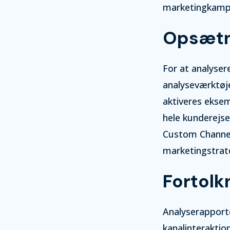
marketingkampa
Opsætni
For at analyser
analyseværktøje
aktiveres eksem
hele kunderejse
Custom Channel 
marketingstrat
Fortolk
Analyserapporte
kanalinteraktion