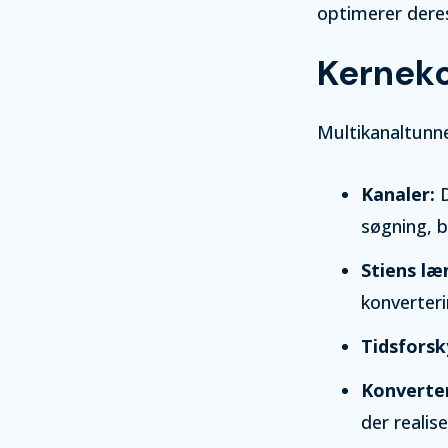
optimerer dere
Kerneko
Multikanaltunne
Kanaler:
D
søgning, b
Stiens læ
konverteri
Tidsforsk
Konverter
der realis