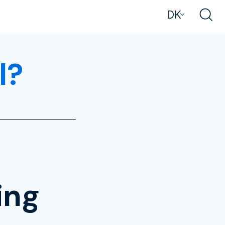
DK
l?
ing