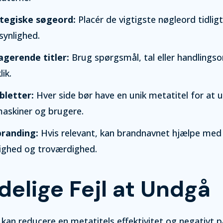
tegiske søgeord:
Placér de vigtigste nøgleord tidligt 
synlighed.
agerende titler:
Brug spørgsmål, tal eller handlingso
lik.
bletter:
Hver side bør have en unik metatitel for at u
askiner og brugere.
branding:
Hvis relevant, kan brandnavnet hjælpe med
ighed og troværdighed.
delige Fejl at Undgå
l kan reducere en metatitels effektivitet og negativt p