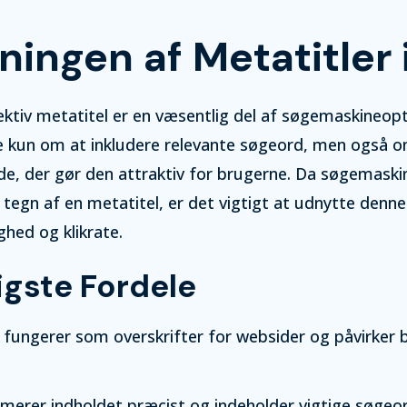
ningen af Metatitler 
fektiv metatitel er en væsentlig del af søgemaskineop
ke kun om at inkludere relevante søgeord, men også 
de, der gør den attraktiv for brugerne. Da søgemaskin
 tegn af en metatitel, er det vigtigt at udnytte denn
ghed og klikrate.
igste Fordele
 fungerer som overskrifter for websider og påvirker
erer indholdet præcist og indeholder vigtige søgeor