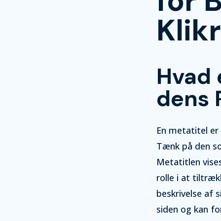
for 
Klik
Hvad 
dens R
En metatitel e
Tænk på den som
Metatitlen vise
rolle i at tilt
beskrivelse af 
siden og kan fo