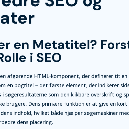
Bedre SEO og
rater
er en Metatitel? Fors
olle i SEO
r en afgørende HTML-komponent, der definerer titlen
 en bogtitel – det første element, der indikerer side
s i søgeresultaterne som den klikbare overskrift og spi
række brugere. Dens primære funktion er at give en kort
sidens indhold, hvilket både hjælper søgemaskiner med
rbedre dens placering.