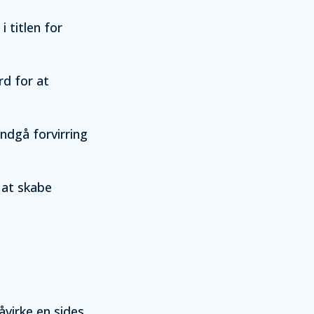
i titlen for
rd for at
ndgå forvirring
 at skabe
åvirke en sides