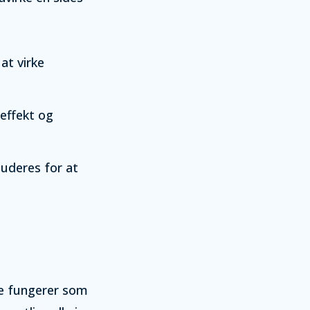
at virke
 effekt og
luderes for at
De fungerer som