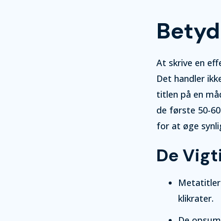
Betyd
At skrive en ef
Det handler ik
titlen på en må
de første 50-60
for at øge synli
De Vigt
Metatitler
klikrater.
De opsumm