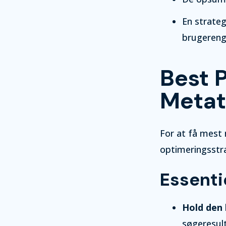
En strateg
brugeren
Best P
Metat
For at få mest
optimeringsstra
Essenti
Hold den 
søgeresul