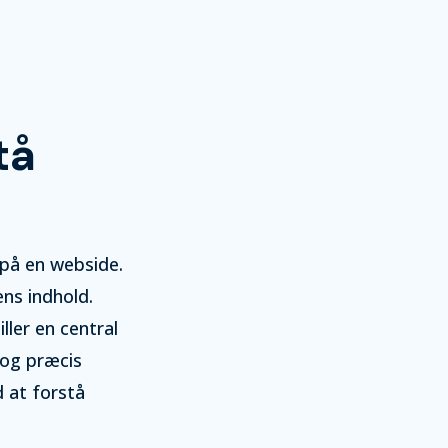
tå
 på en webside.
ns indhold.
ller en central
 og præcis
 at forstå