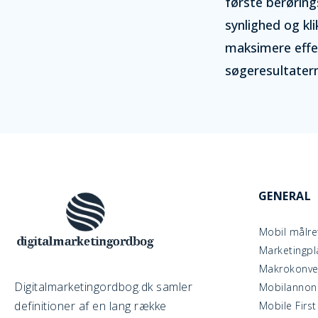
første berøring
synlighed og kl
maksimere effek
søgeresultater
GENERAL
Mobil målre
Marketingpl
Makrokonver
Digitalmarketingordbog.dk samler
Mobilannon
definitioner af en lang række
Mobile First