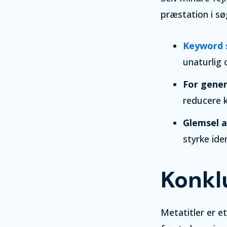
præstation i sø
Keyword 
unaturlig 
For generi
reducere k
Glemsel a
styrke ide
Konkl
Metatitler er e