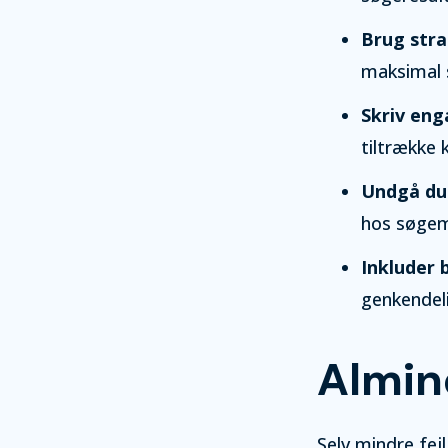
Brug stra
maksimal 
Skriv eng
tiltrække k
Undgå du
hos søgem
Inkluder 
genkendel
Almin
Selv mindre fej