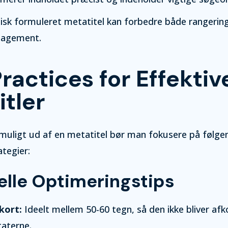
isk formuleret metatitel kan forbedre både rangerin
gagement.
ractices for Effektiv
itler
 muligt ud af en metatitel bør man fokusere på følge
tegier:
elle Optimeringstips
kort:
Ideelt mellem 50-60 tegn, så den ikke bliver afko
taterne.