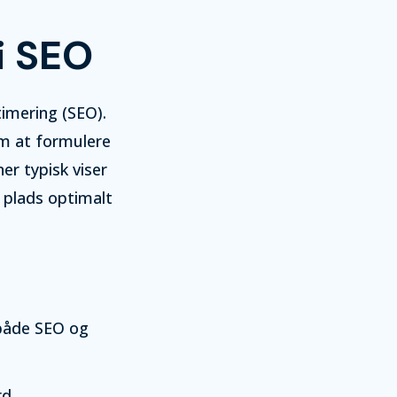
i SEO
timering (SEO).
om at formulere
er typisk viser
e plads optimalt
 både SEO og
d.