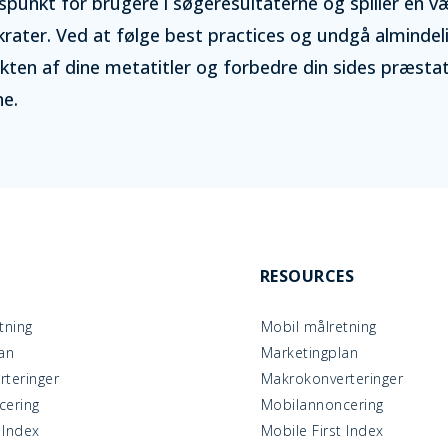
spunkt for brugere i søgeresultaterne og spiller en væs
ikrater. Ved at følge best practices og undgå almindeli
ten af dine metatitler og forbedre din sides præstat
ne.
RESOURCES
tning
Mobil målretning
an
Marketingplan
teringer
Makrokonverteringer
cering
Mobilannoncering
 Index
Mobile First Index