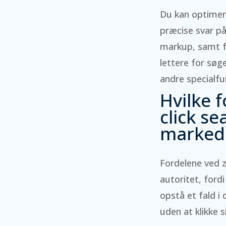
Du kan optimere
præcise svar på
markup, samt for
lettere for søg
andre specialfu
Hvilke 
click se
markeds
Fordelene ved ze
autoritet, ford
opstå et fald i 
uden at klikke s