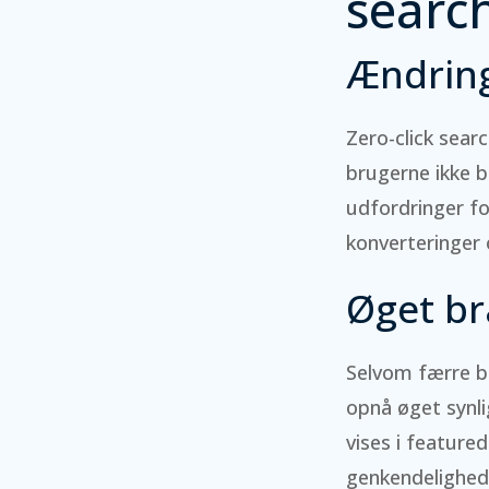
search
Ændring
Zero-click sear
brugerne ikke be
udfordringer fo
konverteringer
Øget bra
Selvom færre br
opnå øget synli
vises i feature
genkendelighed