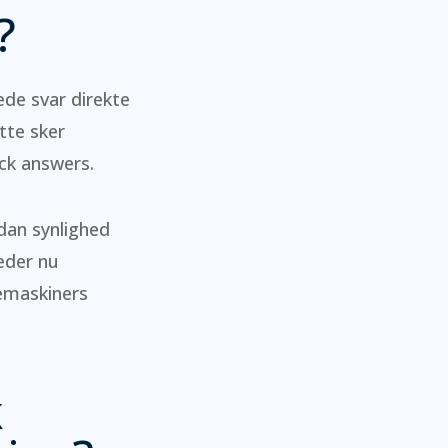
?
ede svar direkte
tte sker
ck answers.
dan synlighed
eder nu
gemaskiners
k