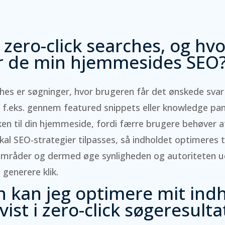
 zero-click searches, og hv
r de min hjemmesides SEO
ches er søgninger, hvor brugeren får det ønskede svar 
 f.eks. gennem featured snippets eller knowledge pan
ken til din hjemmeside, fordi færre brugere behøver at
kal SEO-strategier tilpasses, så indholdet optimeres til
e områder og dermed øge synligheden og autoriteten 
 generere klik.
 kan jeg optimere mit indho
 vist i zero-click søgeresulta