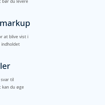
t bør du levere
a markup
t blive vist i
 indholdet
ler
svar til
t kan du øge