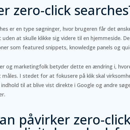
r zero-click searches
ches er en type søgninger, hvor brugeren får det ønsk
 uden at skulle klikke sig videre til en hjemmeside. De
ner som featured snippets, knowledge panels og qui
r og marketingfolk betyder dette en ændring i, hvor
åles. I stedet for at fokusere på klik skal virksomh
indhold til at blive vist direkte i Google og andre sø
er.
n påvirker zero-clic