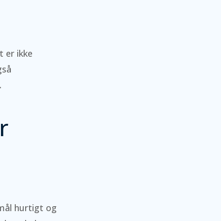
t er ikke
gså
.
r
mål hurtigt og