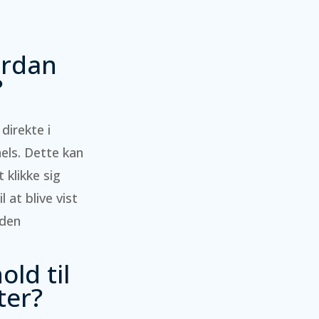
ordan
?
direkte i
els. Dette kan
 klikke sig
 at blive vist
uden
ld til
ter?