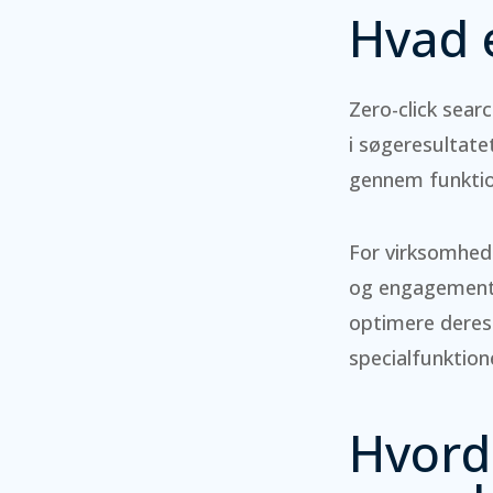
Hvad e
Zero-click sear
i søgeresultatet
gennem funktio
For virksomhede
og engagement m
optimere deres 
specialfunktion
Hvorda