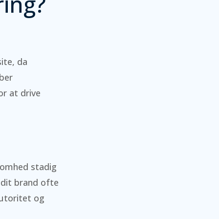
ring?
ite, da
aber
r at drive
ksomhed stadig
 dit brand ofte
autoritet og