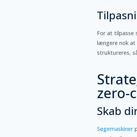
Tilpasn
For at tilpasse 
længere nok at 
struktureres, s
Strate
zero-c
Skab di
Søgemaskiner
p