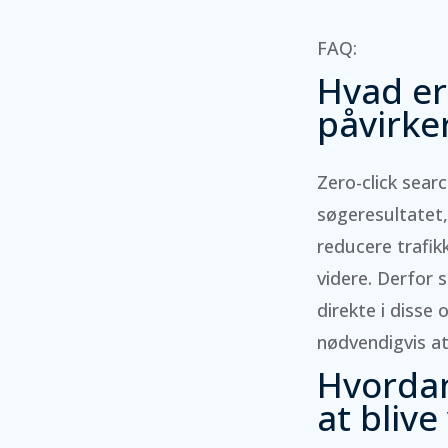
FAQ:
Hvad er
påvirke
Zero-click sear
søgeresultatet,
reducere trafik
videre. Derfor s
direkte i diss
nødvendigvis at
Hvordan
at blive