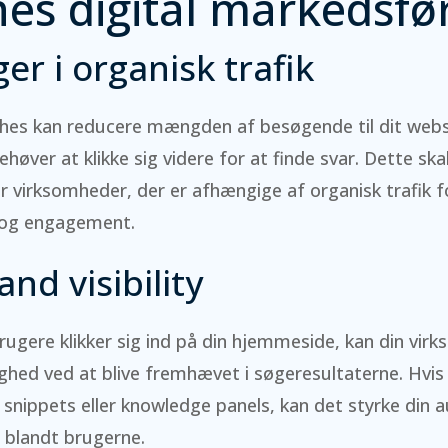
es digital markedsfø
er i organisk trafik
ches kan reducere mængden af besøgende til dit webs
høver at klikke sig videre for at finde svar. Dette sk
r virksomheder, der er afhængige af organisk trafik fo
 og engagement.
nd visibility
ugere klikker sig ind på din hjemmeside, kan din vir
ghed ved at blive fremhævet i søgeresultaterne. Hvis
d snippets eller knowledge panels, kan det styrke din 
 blandt brugerne.