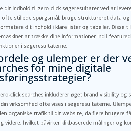
 dit indhold til zero-click søgeresultater ved at lever
 ofte stillede spørgsmål, bruge struktureret data o
matere dit indhold i klare lister og tabeller. Disse ti
emaskiner at trække dine informationer ind i feature
nktioner i søgeresultaterne.
fordele og ulemper er der v
arches for mine digitale
føringsstrategier?
ro-click searches inkluderer øget brand visibility og 
i din virksomhed ofte vises i søgeresultaterne. Ulempe
den organiske trafik til dit website, da flere brugere f
ig videre, hvilket påvirker klikbaserede målinger og ko