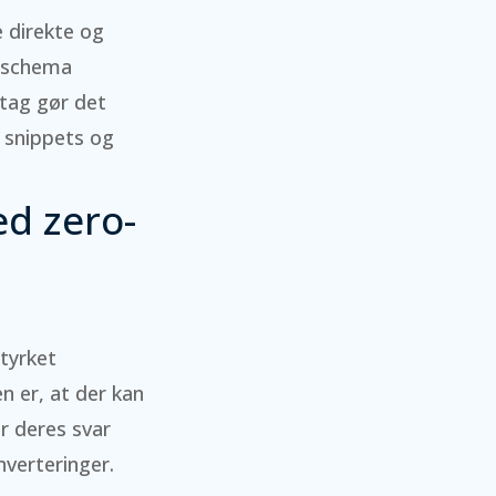
e direkte og
g schema
ltag gør det
d snippets og
ed zero-
styrket
n er, at der kan
år deres svar
nverteringer.