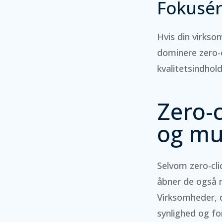
Fokusér
Hvis din virkso
dominere zero-
kvalitetsindhold
Zero-c
og mu
Selvom zero-cli
åbner de også n
Virksomheder, d
synlighed og fo