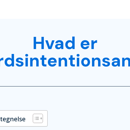
Hvad er
rdsintentionsan
rtegnelse