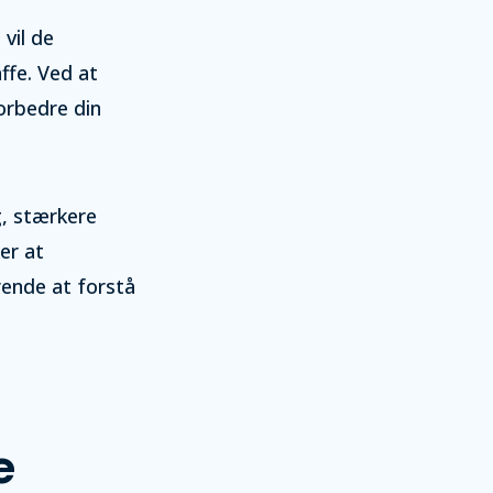
vil de
ffe. Ved at
orbedre din
g, stærkere
er at
rende at forstå
e