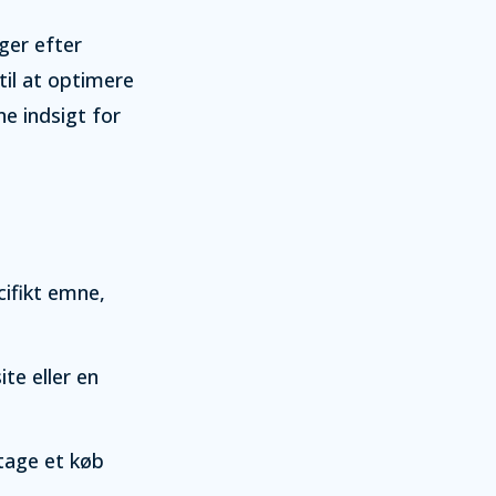
ger efter
til at optimere
e indsigt for
cifikt emne,
te eller en
tage et køb