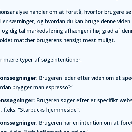
onsanalyse handler om at forstå, hvorfor brugere sø
ler sætninger, og hvordan du kan bruge denne viden 
O og digital markedsføring afhænger i høj grad af denn
dholdet matcher brugerens hensigt mest muligt.
primære typer af søgeintentioner:
ionssøgninger
: Brugeren leder efter viden om et spe
vordan brygger man espresso?”
onssøgninger
: Brugeren søger efter et specifikt websi
, f.eks. “Starbucks hjemmeside”.
ionssøgninger
: Brugeren har en intention om at fore
ling, f.eks. “køb kaffemaskine online”.