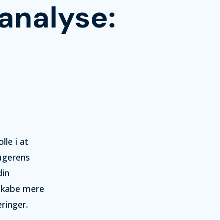
analyse:
lle i at
rugerens
din
 skabe mere
ringer.