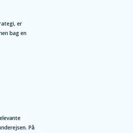
ategi, er
onen bag en
relevante
underejsen. På