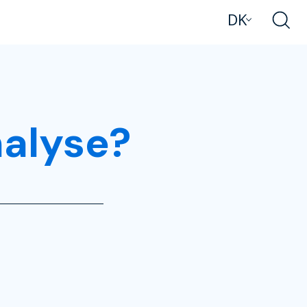
DK
alyse?