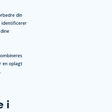
orbedre din
identificerer
 dine
 kombineres
r en oplagt
.
 i