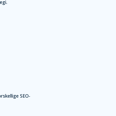
egi.
orskellige SEO-