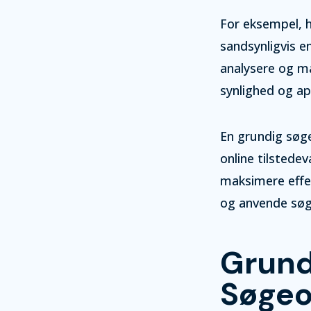
For eksempel, h
sandsynligvis e
analysere og må
synlighed og ap
En grundig søge
online tilstede
maksimere effek
og anvende søg
Grun
Søgeo