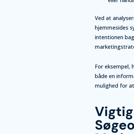
Ved at analyser
hjemmesides syn
intentionen bag
marketingstrate
For eksempel, 
både en informa
mulighed for a
Vigti
Søgeo