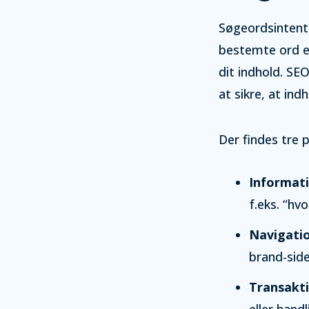
Søgeordsintenti
bestemte ord el
dit indhold. SE
at sikre, at in
Der findes tre 
Informat
f.eks. “h
Navigati
brand-side
Transakt
eller hand