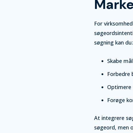
Marke
For virksomhede
søgeordsintenti
søgning kan du:
Skabe mål
Forbedre 
Optimere d
Forøge ko
At integrere sø
søgeord, men og