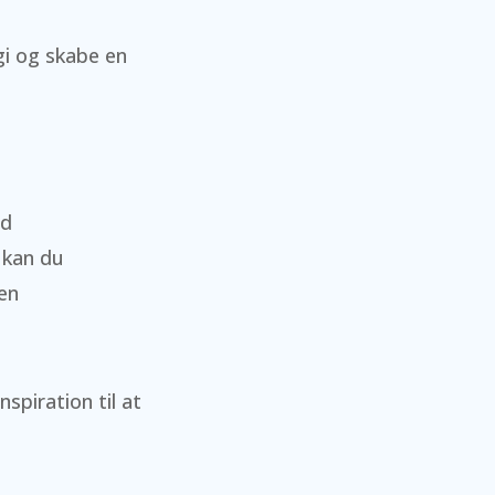
gi og skabe en
ed
 kan du
 en
piration til at