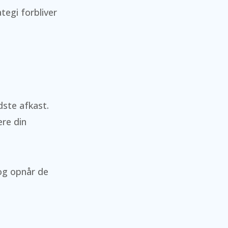
egi forbliver
dste afkast.
re din
 og opnår de