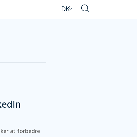
DK
kedIn
sker at forbedre