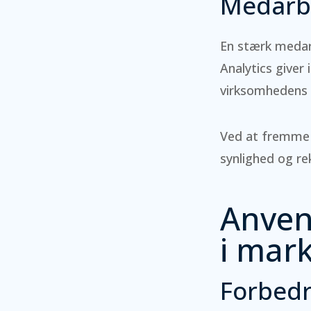
Medarb
En stærk medar
Analytics giver
virksomhedens 
Ved at fremme 
synlighed og re
Anvend
i mar
Forbedr