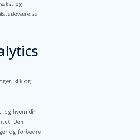
rvækst og
tilstedeværelse
lytics
ger, klik og
.
t, og hvem din
ntet. Den
ger og forbedre