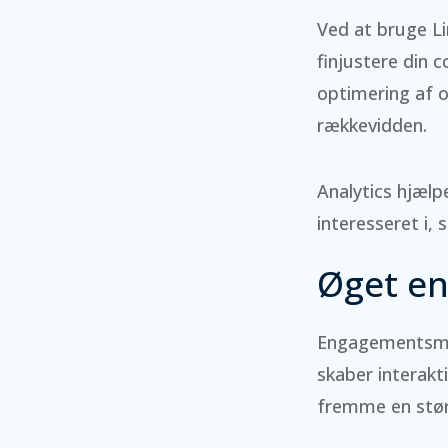
Ved at bruge Li
finjustere din 
optimering af 
rækkevidden.
Analytics hjælp
interesseret i,
Øget e
Engagementsmetr
skaber interakti
fremme en stør