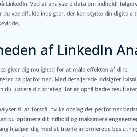
på LinkedIn. Ved at analysere data om indhold, følge
du værdifulde indsigter, der kan styrke din digitale 
kevidde.
heden af LinkedIn Ana
ics giver dig mulighed for at måle effekten af dine
teter på platformen. Med detaljerede indsigter i visnin
an du justere din strategi for at opnå bedre resultater
alyser til at forstå, hvilke opslag der performer beds
kan du optimere dit indhold og maksimere engageme
gang hjælper dig med at træffe informerede beslutnin