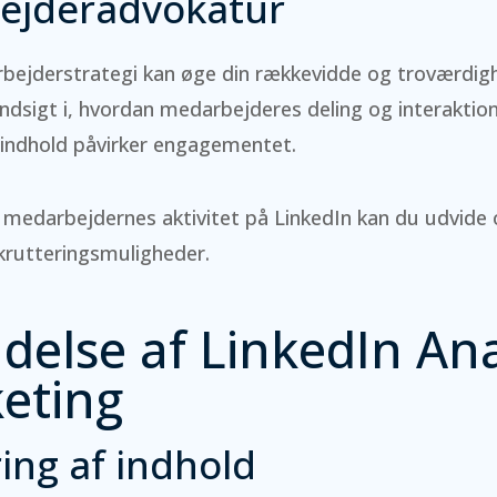
ejderadvokatur
bejderstrategi kan øge din rækkevidde og troværdigh
 indsigt i, hvordan medarbejderes deling og interakti
indhold påvirker engagementet.
medarbejdernes aktivitet på LinkedIn kan du udvide 
krutteringsmuligheder.
else af LinkedIn Ana
keting
ing af indhold