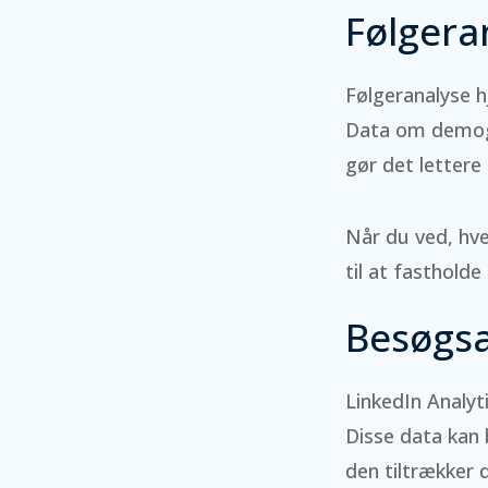
Følgera
Følgeranalyse h
Data om demogra
gør det lettere
Når du ved, hve
til at fasthol
Besøgsa
LinkedIn Analyt
Disse data kan b
den tiltrækker d