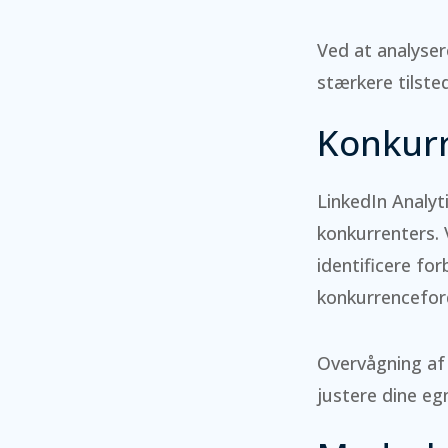
Ved at analyser
stærkere tilste
Konkurr
LinkedIn Analy
konkurrenters. 
identificere fo
konkurrencefor
Overvågning af 
justere dine e