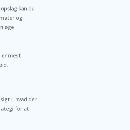
e opslag kan du
ormater og
an øge
m er mest
old.
igt i, hvad der
rategi for at