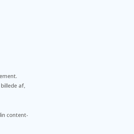
n
gement.
billede af,
din content-