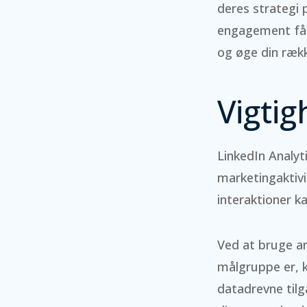
deres strategi 
engagement får 
og øge din ræk
Vigtig
LinkedIn Analyt
marketingaktivi
interaktioner k
Ved at bruge an
målgruppe er, 
datadrevne til