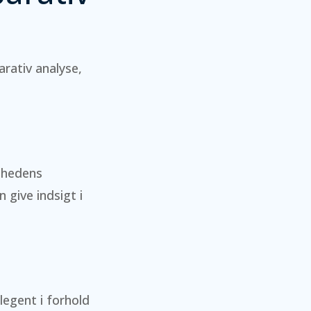
rativ analyse,
mhedens
 give indsigt i
egent i forhold