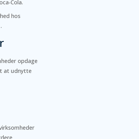
oca-Cola.
shed hos
.
r
omheder opdage
t at udnytte
 virksomheder
rdere