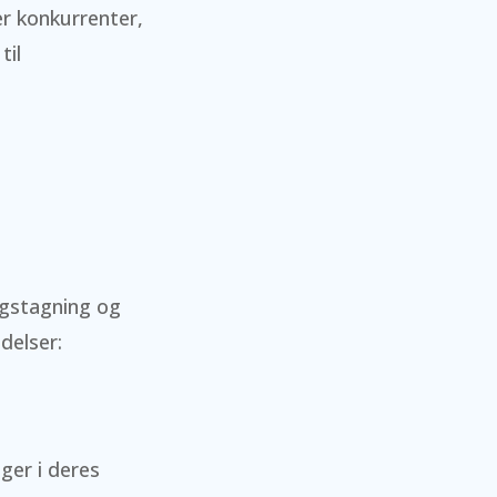
er konkurrenter,
til
ngstagning og
delser:
ger i deres