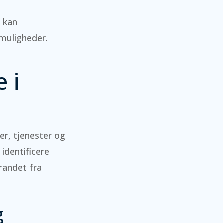
 kan
smuligheder.
 i
r, tjenester og
identificere
randet fra
g