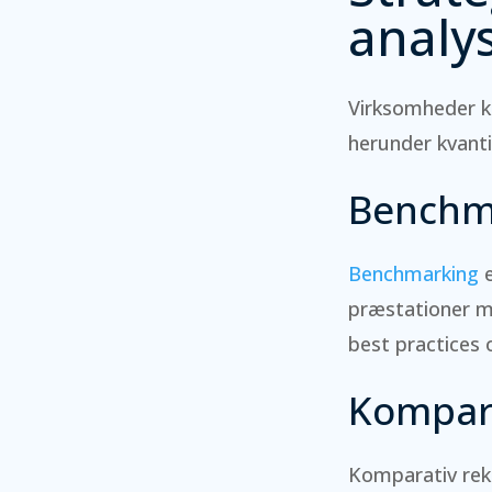
analy
Virksomheder ka
herunder kvantit
Benchm
Benchmarking
e
præstationer me
best practices 
Kompar
Komparativ rekl