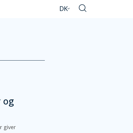
DK
r og
r giver