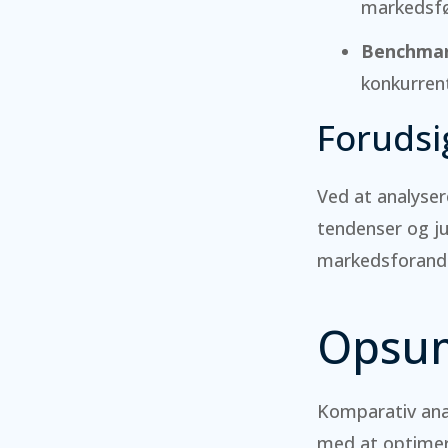
markedsfø
Benchmar
konkurrent
Forudsi
Ved at analyse
tendenser og ju
markedsforandri
Opsu
Komparativ anal
med at optimer