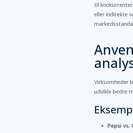
til konkurrente
eller indirekte
markedsstanda
Anven
analy
Virksomheder be
udvikle bedre m
Eksempl
Pepsi vs.