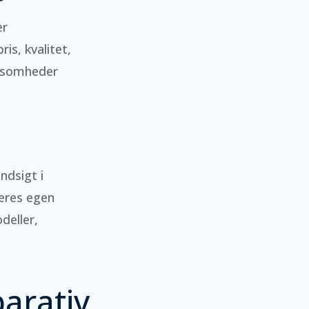
er
s, kvalitet,
rksomheder
ndsigt i
eres egen
deller,
arativ