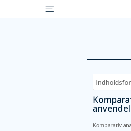
Indholdsfo
Komparat
anvendel
Komparativ anal