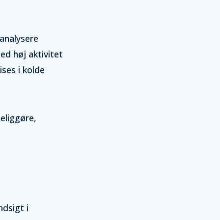
 analysere
d høj aktivitet
ses i kolde
eliggøre,
ndsigt i