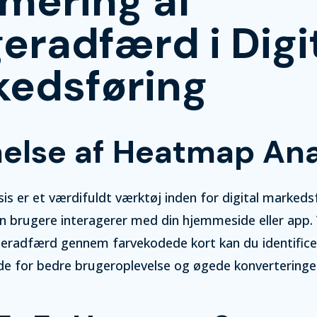
mering af
eradfærd i Digi
edsføring
åelse af Heatmap Ana
is er et værdifuldt værktøj inden for digital markedsf
dan brugere interagerer med din hjemmeside eller app.
ugeradfærd gennem farvekodede kort kan du identific
de for bedre brugeroplevelse og øgede konverteringe