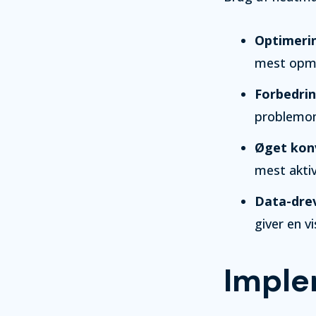
Optimerin
mest opmæ
Forbedrin
problemom
Øget kon
mest akti
Data-drev
giver en v
Imple