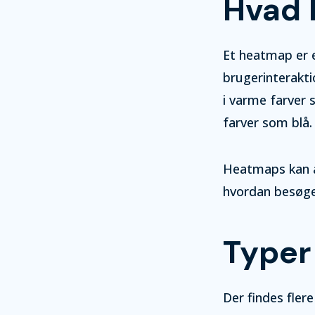
Hvad 
Et heatmap er e
brugerinterakti
i varme farver 
farver som blå.
Heatmaps kan an
hvordan besøge
Typer
Der findes flere