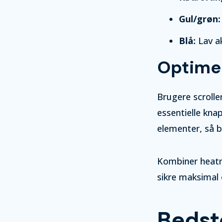
Gul/grøn:
Blå:
Lav ak
Optime
Brugere scroller
essentielle kna
elementer, så b
Kombiner heatm
sikre maksimal e
Bedst