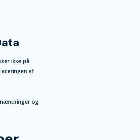
Data
ikker ikke på
laceringen af
gnændringer og
ber