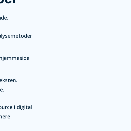
de:
alysemetoder
n hjemmeside
eksten.
e.
rce i digital
mere