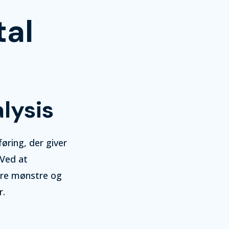
tal
lysis
øring, der giver
 Ved at
ere mønstre og
r.