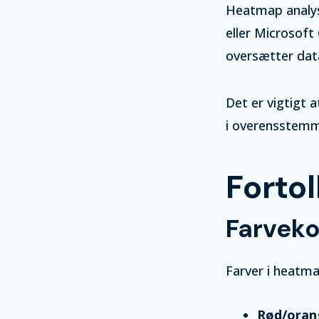
Heatmap analys
eller Microsoft 
oversætter data 
Det er vigtigt 
i overensstem
Forto
Farvek
Farver i heatma
Rød/oran