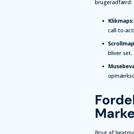
brugeradfærd:
Klikmaps:
call-to-ac
Scrollmap
bliver set.
Musebevæ
opmærksom
Forde
Marke
Brug af heatmap