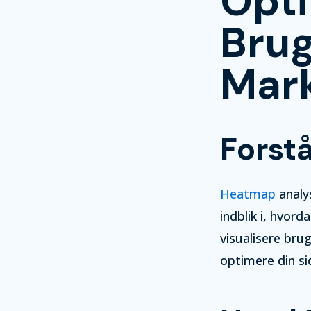
Opti
Brug
Mark
Forst
Heatmap
analys
indblik i, hvor
visualisere br
optimere din si