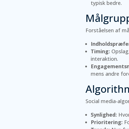
typisk bedre.
Målgrup
Forståelsen af m
Indholdspræfe
Timing:
Opslag,
interaktion.
Engagementsm
mens andre foret
Algorith
Social media-algo
Synlighed:
Hvor
Prioritering:
Fo