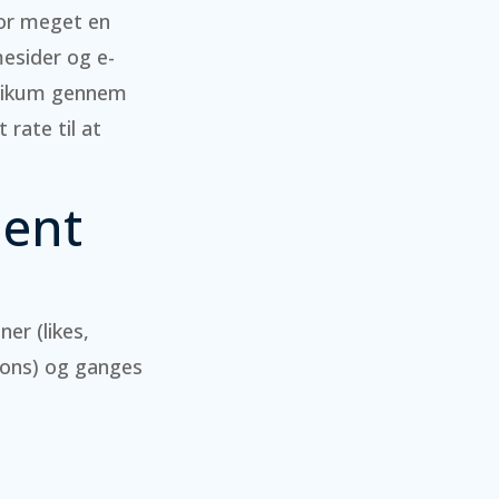
vor meget en
esider og e-
ublikum gennem
rate til at
ent
er (likes,
ions) og ganges