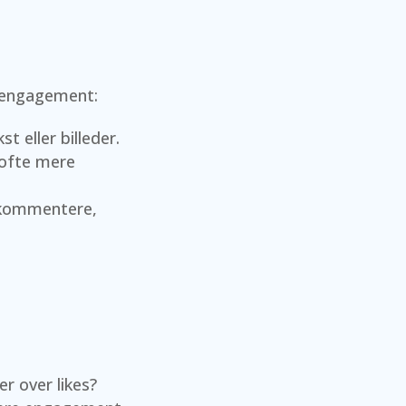
 engagement:
 eller billeder.
 ofte mere
t kommentere,
 over likes?