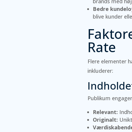
brands med hø
Bedre kundeloy
blive kunder ell
Faktor
Rate
Flere elementer h
inkluderer:
Indholdet
Publikum engagere
Relevant:
Indho
Originalt:
Unikt
Værdiskabend