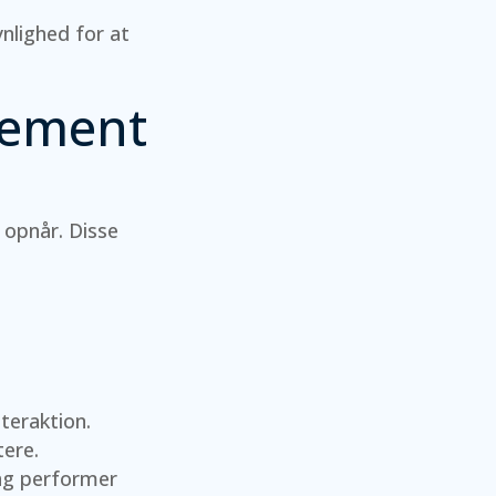
nlighed for at
gement
 opnår. Disse
teraktion.
tere.
lag performer