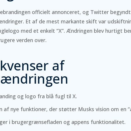
v rebrandingen officielt annonceret, og Twitter begyndt
dringer. Et af de mest markante skift var udskiftni
uglelogo med et enkelt “X”. Ændringen blev hurtigt 
rugere verden over.
kvenser af
ændringen
nding og logo fra blå fugl til X.
n af nye funktioner, der støtter Musks vision om en “a
ger i brugergrænsefladen og appens funktionalitet.