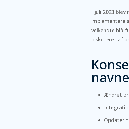
I juli 2023 ble
implementere æn
velkendte blå f
diskuteret af b
Konse
navne
Ændret bra
Integratio
Opdaterin