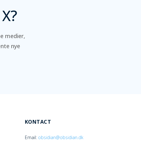
 X?
le medier,
ente nye
KONTACT
Email:
obsidian@obsidian.dk