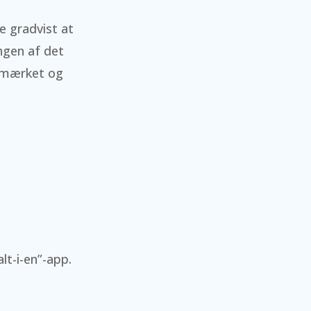
e gradvist at
ngen af det
bemærket og
lt-i-en”-app.