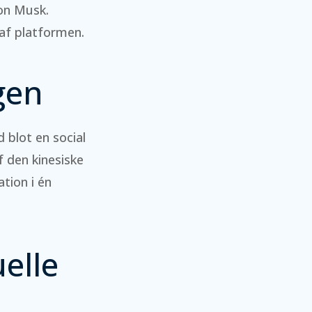
lon Musk.
af platformen.
gen
 blot en social
f den kinesiske
tion i én
uelle