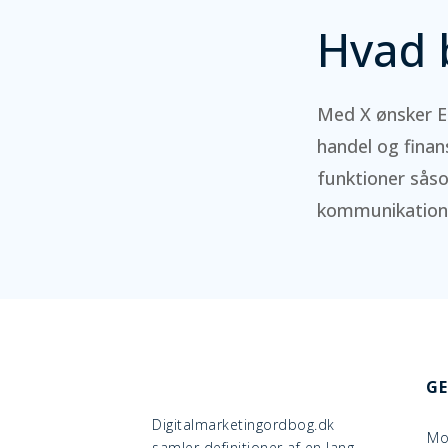
Hvad 
Med X ønsker E
handel og finan
funktioner sås
kommunikation
GE
Digitalmarketingordbog.dk
Mo
samler definitioner af en lang