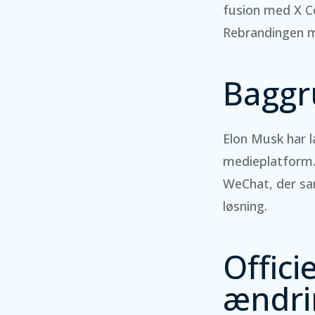
fusion med X Co
Rebrandingen m
Baggr
Elon Musk har l
medieplatform. 
WeChat, der sam
løsning.
Offici
ændri