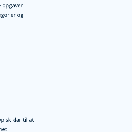
re opgaven
egorier og
isk klar til at
met.