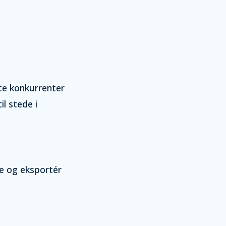
te konkurrenter
il stede i
se og eksportér