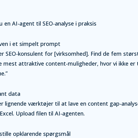
 en AI-agent til SEO-analyse i praksis
ven i et simpelt prompt
er SEO-konsulent for [virksomhed]. Find de fem størs
e mest attraktive content-muligheder, hvor vi ikke er t
e.”
ant data
er lignende værktøjer til at lave en content gap-analy
 Excel. Upload filen til AI-agenten.
stille opklarende spørgsmål