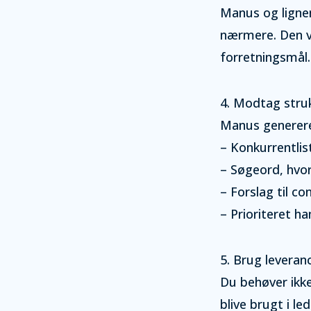
Manus og lignen
nærmere. Den vi
forretningsmål.
4. Modtag stru
Manus genererer
– Konkurrentli
– Søgeord, hvor
– Forslag til c
– Prioriteret ha
5. Brug leveran
Du behøver ikke
blive brugt i l