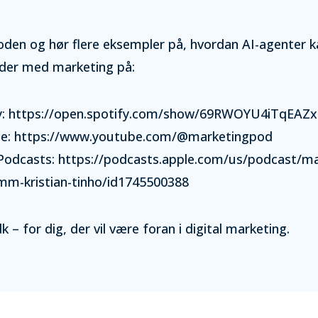
isoden og hør flere eksempler på, hvordan AI-agenter 
jder med marketing på:
ify: https://open.spotify.com/show/69RWOYU4iTqEA
be: https://www.youtube.com/@marketingpod
 Podcasts: https://podcasts.apple.com/us/podcast/m
mm-kristian-tinho/id1745500388
– for dig, der vil være foran i digital marketing.