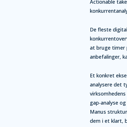
Actionable take
konkurrentanal
De fleste digit
konkurrentover
at bruge timer 
anbefalinger, k
Et konkret eks
analysere det t
virksomhedens 
gap-analyse og
Manus strukture
dem i et klart,