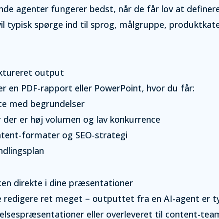
de agenter fungerer bedst, når de får lov at define
l typisk spørge ind til sprog, målgruppe, produktkat
ktureret output
 en PDF-rapport eller PowerPoint, hvor du får:
ste med begrundelser
 der er høj volumen og lav konkurrence
ontent-formater og SEO-strategi
ndlingsplan
cen direkte i dine præsentationer
 redigere ret meget – outputtet fra en AI-agent er typ
edelsespræsentationer eller overleveret til content-tea