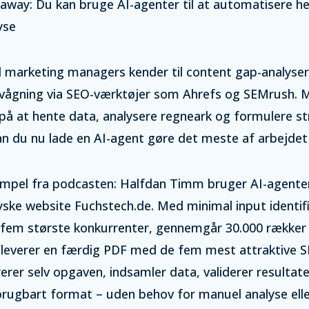
away: Du kan bruge AI-agenter til at automatisere he
yse
al marketing managers kender til content gap-analyse
vågning via SEO-værktøjer som Ahrefs og SEMrush. M
på at hente data, analysere regneark og formulere st
an du nu lade en AI-agent gøre det meste af arbejdet 
empel fra podcasten: Halfdan Timm bruger AI-agenten
yske website Fuchstech.de. Med minimal input identi
fem største konkurrenter, gennemgår 30.000 rækker 
 leverer en færdig PDF med de fem mest attraktive 
rer selv opgaven, indsamler data, validerer resultate
 brugbart format – uden behov for manuel analyse ell