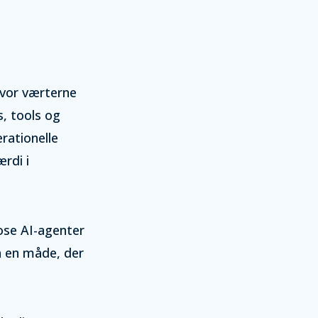
hvor værterne
, tools og
rationelle
rdi i
ose AI-agenter
å en måde, der