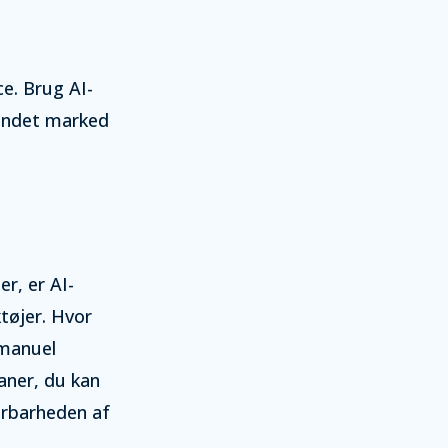
e. Brug AI-
 andet marked
r, er AI-
tøjer. Hvor
 manuel
aner, du kan
lerbarheden af