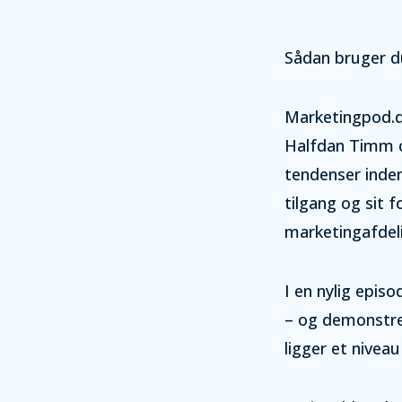
Sådan bruger du
Marketingpod.d
Halfdan Timm og
tendenser inden
tilgang og sit 
marketingafdel
I en nylig epis
– og demonstre
ligger et nivea