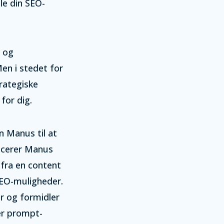
le din SEO-
r og
en i stedet for
rategiske
for dig.
 Manus til at
ficerer Manus
fra en content
SEO-muligheder.
r og formidler
er prompt-