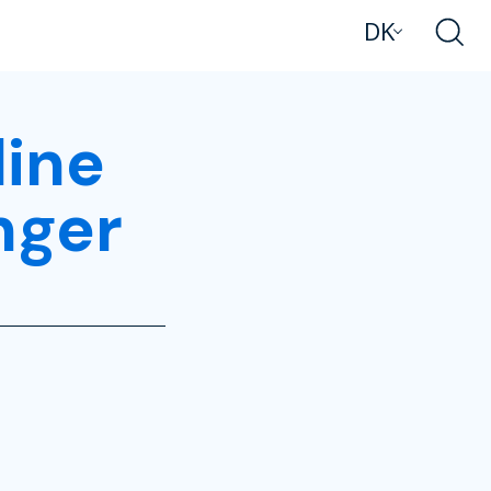
DK
dine
nger