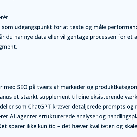
erér
 som udgangspunkt for at teste og måle performanc
år du har nye data eller vil gentage processen for et
egment.
er med SEO på tværs af markeder og produktkategorie
nus et stærkt supplement til dine eksisterende værk
odeller som ChatGPT kræver detaljerede prompts og
erer AI-agenter strukturerede analyser og handlingspl
Det sparer ikke kun tid – det hæver kvaliteten og ska