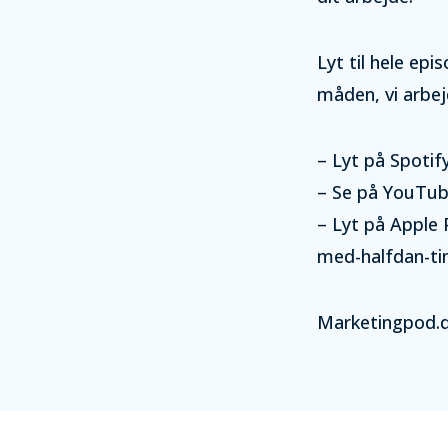
Lyt til hele ep
måden, vi arbe
– Lyt på Spot
– Se på YouTu
– Lyt på Apple
med-halfdan-ti
Marketingpod.dk 