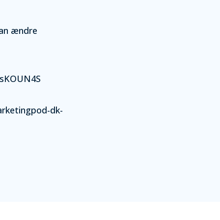
kan ændre
ZxsKOUN4S
arketingpod-dk-