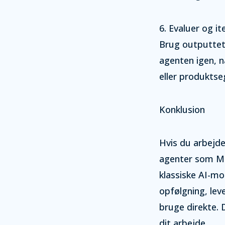
6. Evaluer og it
Brug outputtet
agenten igen, n
eller produkts
Konklusion
Hvis du arbejd
agenter som Ma
klassiske AI-m
opfølgning, lev
bruge direkte. 
dit arbejde.