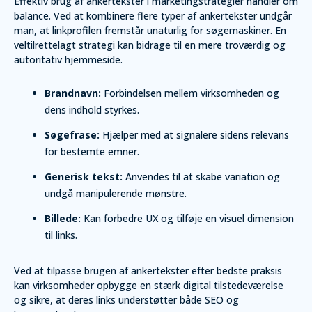
Effektiv brug af ankertekster i marketingstrategier handler om
balance. Ved at kombinere flere typer af ankertekster undgår
man, at linkprofilen fremstår unaturlig for søgemaskiner. En
veltilrettelagt strategi kan bidrage til en mere troværdig og
autoritativ hjemmeside.
Brandnavn:
Forbindelsen mellem virksomheden og
dens indhold styrkes.
Søgefrase:
Hjælper med at signalere sidens relevans
for bestemte emner.
Generisk tekst:
Anvendes til at skabe variation og
undgå manipulerende mønstre.
Billede:
Kan forbedre UX og tilføje en visuel dimension
til links.
Ved at tilpasse brugen af ankertekster efter bedste praksis
kan virksomheder opbygge en stærk digital tilstedeværelse
og sikre, at deres links understøtter både SEO og