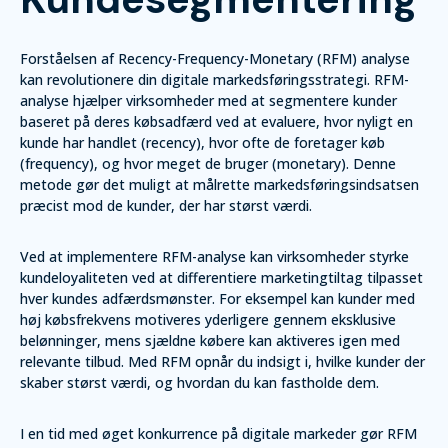
Forståelsen af Recency-Frequency-Monetary (RFM) analyse
kan revolutionere din digitale markedsføringsstrategi. RFM-
analyse hjælper virksomheder med at segmentere kunder
baseret på deres købsadfærd ved at evaluere, hvor nyligt en
kunde har handlet (recency), hvor ofte de foretager køb
(frequency), og hvor meget de bruger (monetary). Denne
metode gør det muligt at målrette markedsføringsindsatsen
præcist mod de kunder, der har størst værdi.
Ved at implementere RFM-analyse kan virksomheder styrke
kundeloyaliteten ved at differentiere marketingtiltag tilpasset
hver kundes adfærdsmønster. For eksempel kan kunder med
høj købsfrekvens motiveres yderligere gennem eksklusive
belønninger, mens sjældne købere kan aktiveres igen med
relevante tilbud. Med RFM opnår du indsigt i, hvilke kunder der
skaber størst værdi, og hvordan du kan fastholde dem.
I en tid med øget konkurrence på digitale markeder gør RFM