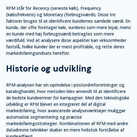
RFM står for Recency (seneste køb), Frequency
(købsfrekvens) og Monetary (forbrugsværdi). Disse tre
faktorer bruges til at identificere kundernes samlede værdi. En
kunde, der ofte foretager køb, vurderes som mere loyal, mens
en kunde med høj forbrugsværdi betragtes som mere
værdifuld. Ved at analysere disse aspekter kan virksomheder
fastslå, hvilke kunder der er mest profitable, og rette deres
markedsføringsindsats herefter.
Historie og udvikling
RFM-analysen har sin oprindelse i postordreforretninger og
kataloghandel, hvor metoden blev anvendt til at identificere
de bedste kundeemner for kampagner. Med den teknologiske
udvikling er RFM blevet en integreret del af digital
markedsføring, hvor avancerede analyseværktøjer muliggør
automatisk segmentering og præcise
markedsføringsstrategier. Kombinationen af RFM med andre
datadrevne teknikker skaber en mere holistisk forståelse af
kundeadfærd.